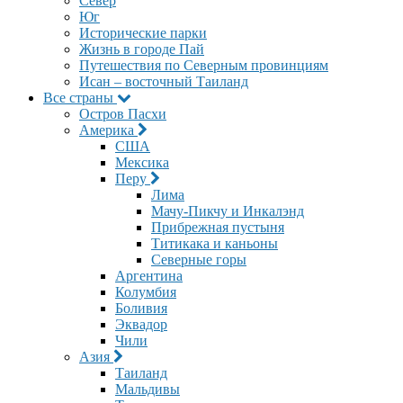
Север
Юг
Исторические парки
Жизнь в городе Пай
Путешествия по Северным провинциям
Исан – восточный Таиланд
Все страны
Остров Пасхи
Америка
США
Мексика
Перу
Лима
Мачу-Пикчу и Инкалэнд
Прибрежная пустыня
Титикака и каньоны
Северные горы
Аргентина
Колумбия
Боливия
Эквадор
Чили
Азия
Таиланд
Мальдивы