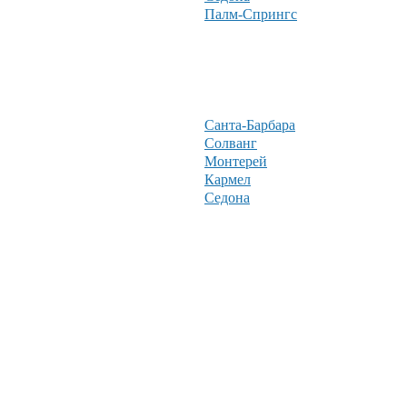
Палм-Спрингс
Санта-Барбара
Солванг
Монтерей
Кармел
Седона