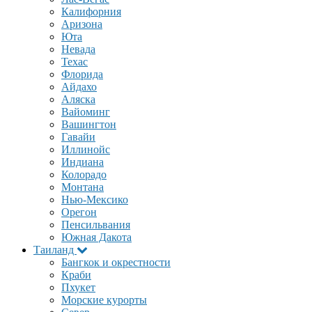
Калифорния
Аризона
Юта
Невада
Техас
Флорида
Айдахо
Аляска
Вайоминг
Вашингтон
Гавайи
Иллинойс
Индиана
Колорадо
Монтана
Нью-Мексико
Орегон
Пенсильвания
Южная Дакота
Таиланд
Бангкок и окрестности
Краби
Пхукет
Морские курорты