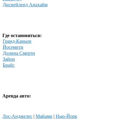
Диснейленд Анахайм
Где остановиться:
Гранд-Каньон
Йосемити
Долина Смерти
Зайон
Брайс
Аренда авто:
Лос-Анджелес
|
Майами
|
Нью-Йорк