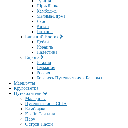
Турция
Шри-Ланка
Камбоджа
Мьянма/Бирма
Лаос
Китай
Гонконг
Ближний Восток
Дубай
Израиль
Палестина
Европа
Италия
Германия
Россия
Беларусь
Путешествия в Беларусь
Маршруты
Кругосветка
Путеводители
Мальдивы
Путешествие в США
Камбоджа
Краби Таиланд
Перу
Остров Пасхи