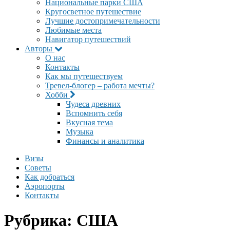
Национальные парки США
Кругосветное путешествие
Лучшие достопримечательности
Любимые места
Навигатор путешествий
Авторы
О нас
Контакты
Как мы путешествуем
Тревел-блогер – работа мечты?
Хобби
Чудеса древних
Вспомнить себя
Вкусная тема
Музыка
Финансы и аналитика
Визы
Cоветы
Как добраться
Аэропорты
Контакты
Рубрика:
США