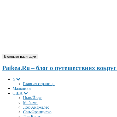
Вкл/выкл навигации
Paikea.Ru – блог о путешествиях вокруг
⌂
Главная страница
Мальдивы
США
Нью-Йорк
Майами
Лос-Анджелес
Сан-Франциско
Лас-Вегас