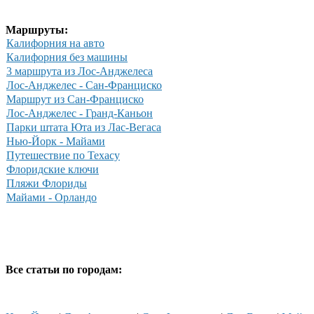
Маршруты:
Калифорния на авто
Калифорния без машины
3 маршрута из Лос-Анджелеса
Лос-Анджелес - Сан-Франциско
Маршрут из Сан-Франциско
Лос-Анджелес - Гранд-Каньон
Парки штата Юта из Лас-Вегаса
Нью-Йорк - Майами
Путешествие по Техасу
Флоридские ключи
Пляжи Флориды
Майами - Орландо
Все статьи по городам: