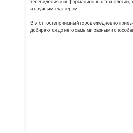
телевидения и информационных технологий, 
и научным кластером.
В этот гостеприимный город ежедневно приезж
добираются до него самыми разными способа