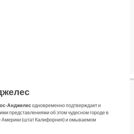
джелес
ос-Анджелес
одновременно подтверждает и
шими представлениями об этом чудесном городе в
 Америки (штат Калифорния) и омываемом