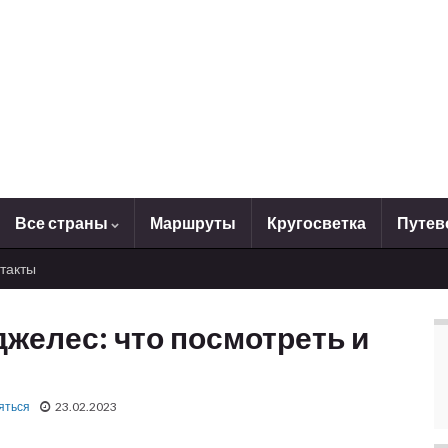
Все страны
Маршруты
Кругосветка
Путев
такты
желес: что посмотреть и
яться
23.02.2023