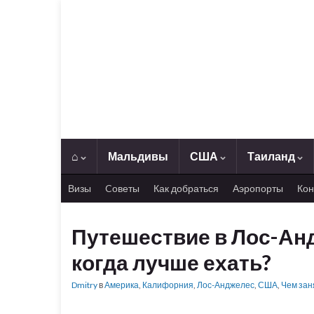
⌂
Мальдивы
США
Таиланд
Визы
Cоветы
Как добраться
Аэропорты
Кон
Путешествие в Лос-Анд
когда лучше ехать?
Dmitry
в
Америка
,
Калифорния
,
Лос-Анджелес
,
США
,
Чем зан