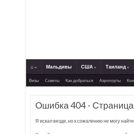
⌂
Мальдивы
США
Таиланд
Визы
Cоветы
Как добраться
Аэропорты
Кон
Ошибка 404 - Страница
Я искал везде, но к сожалению не могу най