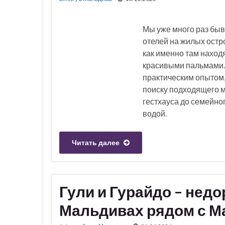
Мы уже много раз быв
отелей на жилых остро
как именно там наход
красивыми пальмами. 
практическим опытом
поиску подходящего м
гестхауса до семейно
водой.
Читать далее
Гули и Гурайдо – недо
Мальдивах рядом с 