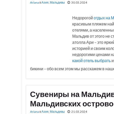
Ariana
в
Азия
,
Мальдивы
30.03.2024
Недорогой
отдых на 
красивым пляжем найд
отелями, а населенны
Мальдив от этого не с
атолла Ари – это ярк
историей и своим кол
недорогими ценами на
какой отель выбрать
и
бикини – обо всем этом мы расскажем в наш
Сувениры на Мальдива
Мальдивских острово
Ariana
в
Азия
,
Мальдивы
21.03.2024