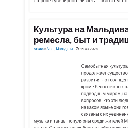
стороне сувенирного бизнеса – обо всем это
Культура на Мальдивах
ремесла, быт и тради
Ariana
в
Азия
,
Мальдивы
19.03.2024
Самобытная культур
продолжает существов
развития – от солнцеп
кроме белоснежных пл
подводным миром, на
вопросов: кто эти лю
на каком языке они го
связаны с их уединен
музыка и танцы популярны среди жителей Мал
статье. Садитесь поудобнее, и добро пожал