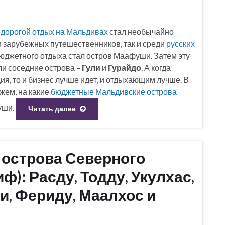
дорогой отдых на Мальдивах
стал необычайно
 зарубежных путешественников, так и среди
русских
юджетного отдыха стал остров Маафуши. Затем эту
и соседние острова –
Гули
и
Гурайдо
. А когда
ия, то и бизнес лучше идет, и отдыхающим лучше. В
жем, на какие
бюджетные Мальдивские острова
уши.
Читать далее
 острова Северного
): Расду, Тодду, Укулхас,
, Фериду, Маалхос и