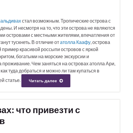
Мальдивах
стал возможным. Тропические острова с
ены. И несмотря на то, что эти острова не являются
ми островами с местными жителями, впечатления от
танут тускнеть. В отличие от
атолла Каафу
, острова
ий пример красивой россыпи островов с яркой
оритом, богатыми на морские экскурсии и
 проживание. Чем заняться на островах атолла Ари,
 как туда добраться и можно ли там купаться в
ей статье.
Читать далее
х: что привезти с
в