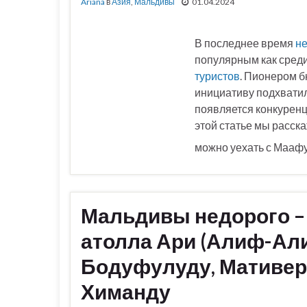
Ariana
в
Азия
,
Мальдивы
01.04.2024
В последнее время
не
популярным как среди
туристов
. Пионером б
инициативу подхватил
появляется конкуренц
этой статье мы расска
можно уехать с Мааф
Мальдивы недорого –
атолла Ари (Алиф-Алиф
Бодуфулуду, Мативери
Химанду