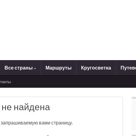
Все страны
Маршруты
Кругосветка
Путев
такты
 не найдена
ти запрашиваемую вами страницу.