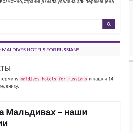
, возможно, страница была удалена или перемещена
:
MALDIVES HOTELS FOR RUSSIANS
аты
 термину
и нашли 14
maldives hotels for russians
е, внизу.
а Мальдивах – наши
ии