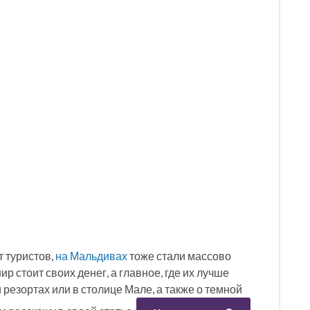
т туристов,
на Мальдивах
тоже стали массово
ир стоит своих денег, а главное, где их лучше
и резортах или в столице Мале, а также о темной