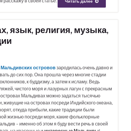
м расскажу в своей статье.
Читать далее
, язык, религия, музыка,
ции
а
Мальдивских островов
зародилась очень давно и
ать до сих пор. Она прошла через многие стадии
оклонников, к буддизму, а затем к исламу. Ведь
яжей, чистого моря и лазурных лагун с прекрасным
 островах Мальдивах можно задаться тысячью
ди, живущие на островах посреди Индийского океана,
ворят, откуда прибыли, какие традиции были
ной жизнью посреди моря, какие фольклорные
ьдив – именно об этом я буду вести речь в своей
овать на красочные и
интересные Мальдивы
!