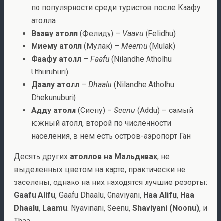
по популярности среди туристов после Каафу
атолла
Вааву атолл
(Фелиду) –
Vaavu
(Felidhu)
Миему атолл
(Мулак) –
Meemu
(Mulak)
Фаафу атолл
–
Faafu
(Nilandhe Atholhu
Uthuruburi)
Даалу атолл
–
Dhaalu
(Nilandhe Atholhu
Dhekunuburi)
Адду атолл
(Сиену) –
Seenu
(Addu) – самый
южный атолл, второй по численности
населения, в нем есть остров-аэропорт Ган
Десять других
атоллов на Мальдивах
, не
выделенных цветом на карте, практически не
заселены, однако на них находятся лучшие резорты:
Gaafu Alifu
, Gaafu Dhaalu, Gnaviyani,
Haa Alifu
,
Haa
Dhaalu
,
Laamu
. Nyavinani, Seenu,
Shaviyani (Noonu)
, и
Thaa.