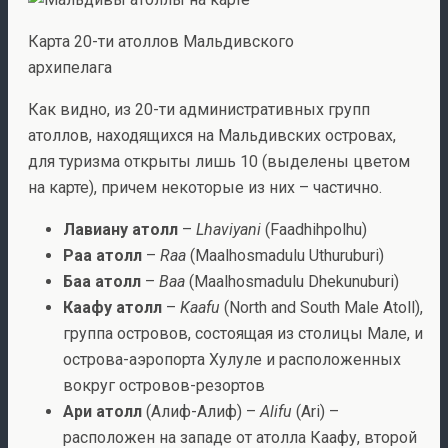
Карта 20-ти атоллов Мальдивского
архипелага
Как видно, из 20-ти административных групп
атоллов, находящихся на Мальдивских островах,
для туризма открыты лишь 10 (выделены цветом
на карте), причем некоторые из них – частично.
Лавиану атолл
–
Lhaviyani
(Faadhihpolhu)
Раа атолл
–
Raa
(Maalhosmadulu Uthuruburi)
Баа атолл
–
Baa
(Maalhosmadulu Dhekunuburi)
Каафу атолл
–
Kaafu
(North and South Male Atoll),
группа островов, состоящая из столицы Мале, и
острова-аэропорта Хулуле и расположенных
вокруг островов-резортов
Ари атолл
(Алиф-Алиф) –
Alifu
(Ari) –
расположен на западе от атолла Каафу, второй