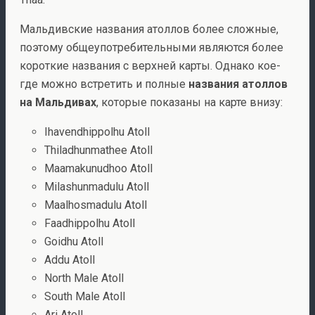
Мальдивские названия атоллов более сложные,
поэтому общеупотребительными являются более
короткие названия с верхней карты. Однако кое-
где можно встретить и полные
названия атоллов
на Мальдивах
, которые показаны на карте внизу:
Ihavendhippolhu Atoll
Thiladhunmathee Atoll
Maamakunudhoo Atoll
Milashunmadulu Atoll
Maalhosmadulu Atoll
Faadhippolhu Atoll
Goidhu Atoll
Addu Atoll
North Male Atoll
South Male Atoll
Ari Atoll