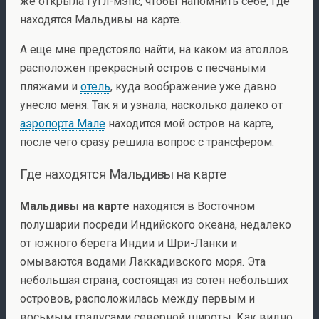
же открыла гугл-мэпс, чтобы напомнить себе, где
находятся Мальдивы на карте.
А еще мне предстояло найти, на каком из атоллов
расположен прекрасный остров с песчаными
пляжами и
отель
, куда воображение уже давно
унесло меня. Так я и узнала, насколько далеко от
аэропорта Мале
находится мой остров на карте,
после чего сразу решила вопрос с трансфером.
Где находятся Мальдивы на карте
Мальдивы на карте
находятся в Восточном
полушарии посреди Индийского океана, недалеко
от южного берега Индии и Шри-Ланки и
омываются водами Лаккадивского моря. Эта
небольшая страна, состоящая из сотен небольших
островов, расположилась между первым и
восьмым градусами северной широты. Как видно,