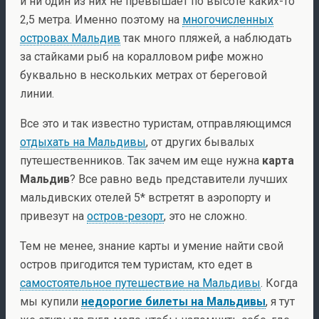
и ни один из них не превышает по высоте каких-то
2,5 метра. Именно поэтому на
многочисленных
островах Мальдив
так много пляжей, а наблюдать
за стайками рыб на коралловом рифе можно
буквально в нескольких метрах от береговой
линии.
Все это и так известно туристам, отправляющимся
отдыхать на Мальдивы
, от других бывалых
путешественников. Так зачем им еще нужна
карта
Мальдив
? Все равно ведь представители лучших
мальдивских отелей 5* встретят в аэропорту и
привезут на
остров-резорт
, это не сложно.
Тем не менее, знание карты и умение найти свой
остров пригодится тем туристам, кто едет в
самостоятельное путешествие на Мальдивы
. Когда
мы купили
недорогие билеты на Мальдивы
, я тут