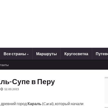
Все страны
Маршруты
Кругосветка
Путев
такты
ль-Супе в Перу
12.03.2015
 древний город
Караль
(Caral), который начали