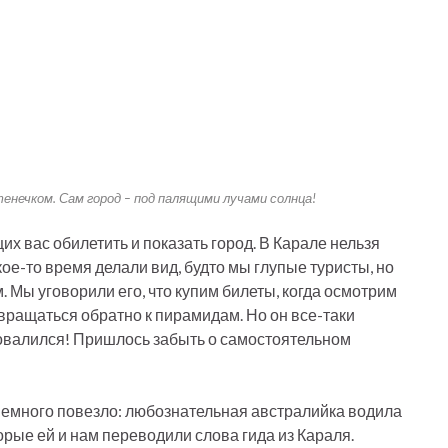
енечком. Сам город – под палящими лучами солнца!
их вас обилетить и показать город. В Карале нельзя
кое-то время делали вид, будто мы глупые туристы, но
м. Мы уговорили его, что купим билеты, когда осмотрим
озвращаться обратно к пирамидам. Но он все-таки
провалился! Пришлось забыть о самостоятельном
м немного повезло: любознательная австралийка водила
торые ей и нам переводили слова гида из Караля.