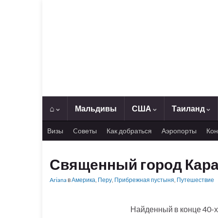
⌂
Мальдивы
США
Таиланд
Визы
Cоветы
Как добраться
Аэропорты
Кон
Священный город Кара
Ariana
в
Америка
,
Перу
,
Прибрежная пустыня
,
Путешествие
Найденный в конце 40-х