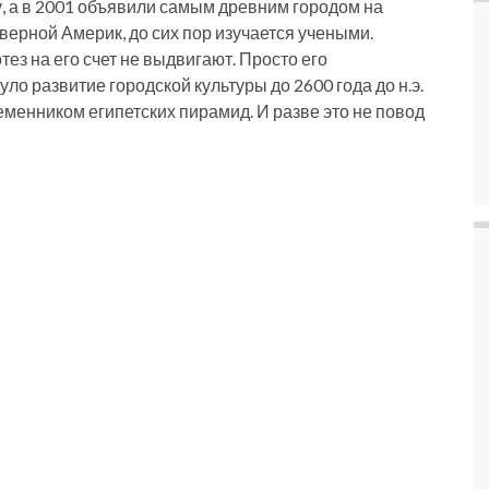
у, а в 2001 объявили самым древним городом на
ерной Америк, до сих пор изучается учеными.
ез на его счет не выдвигают. Просто его
о развитие городской культуры до 2600 года до н.э.
еменником египетских пирамид. И разве это не повод