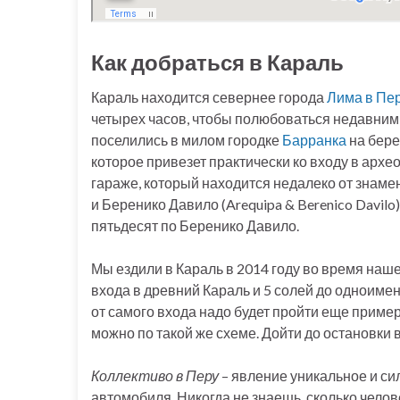
Как добраться в Караль
Караль находится севернее города
Лима в Пе
четырех часов, чтобы полюбоваться недавним 
поселились в милом городке
Барранка
на бере
которое привезет практически ко входу в архе
гараже, который находится недалеко от знаме
и Беренико Давило (Arequipa & Berenico Davilo
пятьдесят по Беренико Давило.
Мы ездили в Караль в 2014 году во время наш
входа в древний Караль и 5 солей до одноимен
от самого входа надо будет пройти еще приме
можно по такой же схеме. Дойти до остановки в
Коллективо в Перу
– явление уникальное и с
автомобиля. Никогда не знаешь, сколько чело