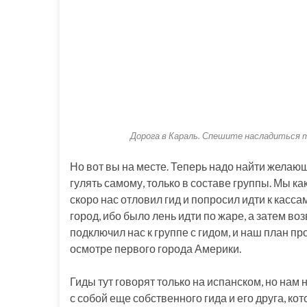
Дорога в Караль. Спешите насладиться т
Но вот вы на месте. Теперь надо найти желающ
гулять самому, только в составе группы. Мы ка
скоро нас отловил гид и попросил идти к касса
город, ибо было лень идти по жаре, а затем в
подключил нас к группе с гидом, и наш план 
осмотре первого города Америки.
Гиды тут говорят только на испанском, но на
с собой еще собственного гида и его друга, ко