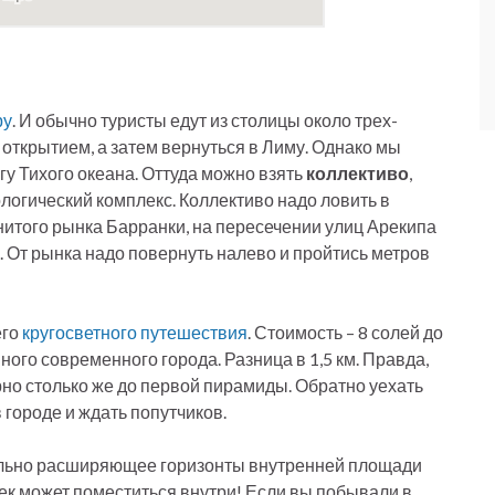
ру
. И обычно туристы едут из столицы около трех-
открытием, а затем вернуться в Лиму. Однако мы
гу Тихого океана. Оттуда можно взять
коллективо
,
ологический комплекс. Коллективо надо ловить в
нитого рынка Барранки, на пересечении улиц Арекипа
). От рынка надо повернуть налево и пройтись метров
его
кругосветного путешествия
. Стоимость – 8 солей до
ного современного города. Разница в 1,5 км. Правда,
рно столько же до первой пирамиды. Обратно уехать
 городе и ждать попутчиков.
ильно расширяющее горизонты внутренней площади
век может поместиться внутри! Если вы побывали в