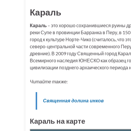
Караль
Караль
– это хорошо сохранившиеся руины д
реки Супе в провинции Барранка в Перу, в 150
город к культуре Норте-Чико (считалось, что э
северо-центральной части современного Перу,
древние). В 2009 году Священный город Караль-
Всемирного наследия ЮНЕСКО как образец го
цивилизации позднего архаического периода 
Читайте также:
Священная долина инков
Караль на карте