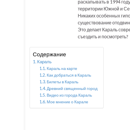
раскапывать в 1994 год
территории Южной и Сев
Никаких особенных гипот
существование отодвинул
Это делает Караль совр
съездить и посмотреть?
Содержание
Караль
Караль на карте
Как добраться в Караль
Билеты в Караль
Древний священный город
Видео из города Караль
Мое мнение о Карале