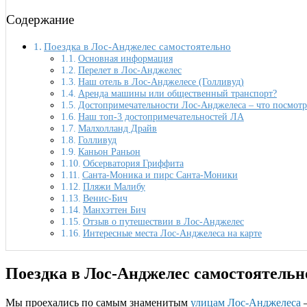
Содержание
Поездка в Лос-Анджелес самостоятельно
Основная информация
Перелет в Лос-Анджелес
Наш отель в Лос-Анджелесе (Голливуд)
Аренда машины или общественный транспорт?
Достопримечательности Лос-Анджелеса – что посмотр
Наш топ-3 достопримечательностей ЛА
Малхолланд Драйв
Голливуд
Каньон Раньон
Обсерватория Гриффита
Санта-Моника и пирс Санта-Моники
Пляжи Малибу
Венис-Бич
Манхэттен Бич
Отзыв о путешествии в Лос-Анджелес
Интересные места Лос-Анджелеса на карте
Поездка в Лос-Анджелес самостоятельн
Мы проехались по самым знаменитым
улицам Лос-Анджелеса
–