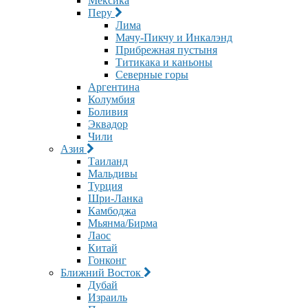
Мексика
Перу
Лима
Мачу-Пикчу и Инкалэнд
Прибрежная пустыня
Титикака и каньоны
Северные горы
Аргентина
Колумбия
Боливия
Эквадор
Чили
Азия
Таиланд
Мальдивы
Турция
Шри-Ланка
Камбоджа
Мьянма/Бирма
Лаос
Китай
Гонконг
Ближний Восток
Дубай
Израиль