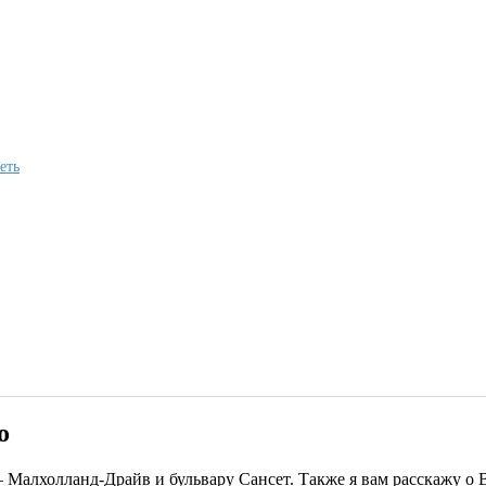
еть
о
 Малхолланд-Драйв и бульвару Сансет. Также я вам расскажу о 