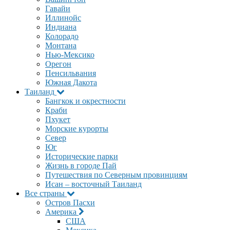
Гавайи
Иллинойс
Индиана
Колорадо
Монтана
Нью-Мексико
Орегон
Пенсильвания
Южная Дакота
Таиланд
Бангкок и окрестности
Краби
Пхукет
Морские курорты
Север
Юг
Исторические парки
Жизнь в городе Пай
Путешествия по Северным провинциям
Исан – восточный Таиланд
Все страны
Остров Пасхи
Америка
США