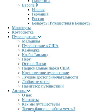
Палестина
Европа
Италия
Германия
Россия
Беларусь
Путешествия в Беларусь
Маршруты
Кругосветка
Путеводители
Мальдивы
Путешествие в США
Камбоджа
Краби Таиланд
Перу
Остров Пасхи
Национальные парки США
Кругосветное путешествие
Лучшие достопримечательности
Любимые места
Навигатор путешествий
Авторы
О нас
Контакты
Как мы путешествуем
Тревел-блогер – работа мечты?