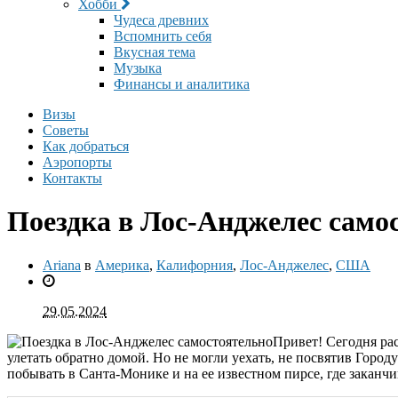
Хобби
Чудеса древних
Вспомнить себя
Вкусная тема
Музыка
Финансы и аналитика
Визы
Cоветы
Как добраться
Аэропорты
Контакты
Поездка в Лос-Анджелес само
Ariana
в
Америка
,
Калифорния
,
Лос-Анджелес
,
США
29.05.2024
Привет! Сегодня ра
улетать обратно домой. Но не могли уехать, не посвятив Город
побывать в Санта-Монике и на ее известном пирсе, где заканчи