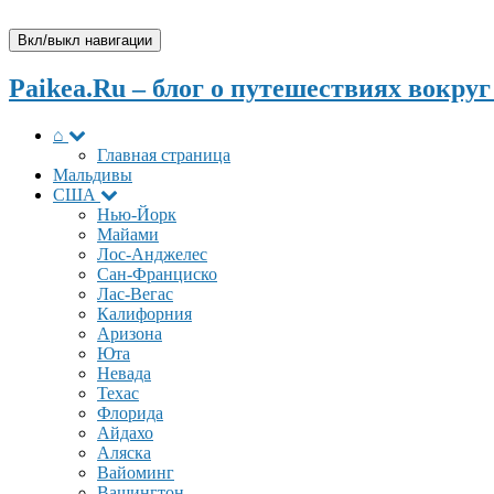
Вкл/выкл навигации
Paikea.Ru – блог о путешествиях вокруг
⌂
Главная страница
Мальдивы
США
Нью-Йорк
Майами
Лос-Анджелес
Сан-Франциско
Лас-Вегас
Калифорния
Аризона
Юта
Невада
Техас
Флорида
Айдахо
Аляска
Вайоминг
Вашингтон