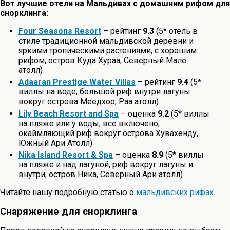
Вот лучшие отели на Мальдивах с домашним рифом для
снорклинга:
Four Seasons Resort
– рейтинг
9.3
(5* отель в
стиле традиционной мальдивской деревни и
яркими тропическими растениями, с хорошим
рифом, остров Куда Хураа, Северный Мале
атолл)
Adaaran Prestige Water Villas
– рейтинг
9.4
(5*
виллы на воде, большой риф внутри лагуны
вокруг острова Меедхоо, Раа атолл)
Lily Beach Resort and Spa
– оценка
9.2
(5* виллы
на пляже или у воды, все включено,
окаймляющий риф вокруг острова Хувахенду,
Южный Ари Атолл)
Nika Island Resort & Spa
– оценка
8.9
(5* виллы
на пляже и над лагуной, риф вокруг лагуны и
внутри, остров Ника, Северный Ари атолл)
Читайте нашу подробную статью о
мальдивских рифах
Снаряжение для снорклинга