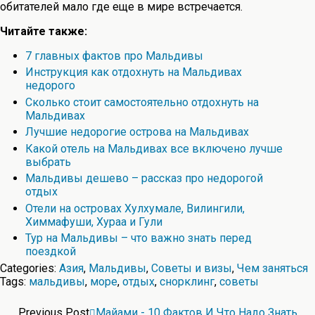
обитателей мало где еще в мире встречается.
Читайте также:
7 главных фактов про Мальдивы
Инструкция как отдохнуть на Мальдивах
недорого
Сколько стоит самостоятельно отдохнуть на
Мальдивах
Лучшие недорогие острова на Мальдивах
Какой отель на Мальдивах все включено лучше
выбрать
Мальдивы дешево – рассказ про недорогой
отдых
Отели на островах Хулхумале, Вилингили,
Химмафуши, Хураа и Гули
Тур на Мальдивы – что важно знать перед
поездкой
Categories:
Азия
,
Мальдивы
,
Советы и визы
,
Чем заняться
Tags:
мальдивы
,
море
,
отдых
,
снорклинг
,
советы
Previous Post
Майами - 10 Фактов И Что Надо Знать