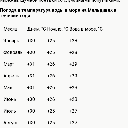
избежав шумной поездки со случайными попутчиками.
Погода и температура воды в море на Мальдивах в
течение года:
Месяц
Днем, °С
Ночью, °С
Вода в море, °С
Январь
+30
+25
+28
Февраль
+30
+25
+28
Март
+31
+26
+29
Апрель
+31
+26
+29
Май
+31
+26
+28
Июнь
+30
+26
+28
Июль
+30
+25
+27
Август
+30
+25
+27