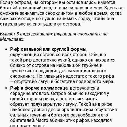
Если у острова, на котором вы остановились, имеется
богатый домашний риф, то вам сильно повезло. Здесь вы
сможете заниматься снорклингом в любое время, когда
вам захочется, и не нужно нанимать лодку, чтобы она
отвезла вас на спот вдали от острова.
Бывает 3 вида домашних рифов для снорклинга на
Мальдивах:
Риф овальной или круглой формы
,
окружающий остров со всех сторон. Обычно
такой риф достаточно узкий, однако он находится
близко от острова на небольшой глубине и
лучше всего подходит для самостоятельного
снорклинга. Но главный недостаток такого рифа
– отсутствие лагун и богатства подводного мира.
Риф в форме полумесяца
, встречается в
середине атоллов. Остров обычно находится у
одной стороны рифа, а оставшаяся часть
образует полузакрытую лагуну. Такой вид рифа
наиболее удобен для снорклинга из-за отсутствия
сильных течения и богатого разнообразия его
обитателей. Часто вблизи этих рифов находятся
острова-резорты.