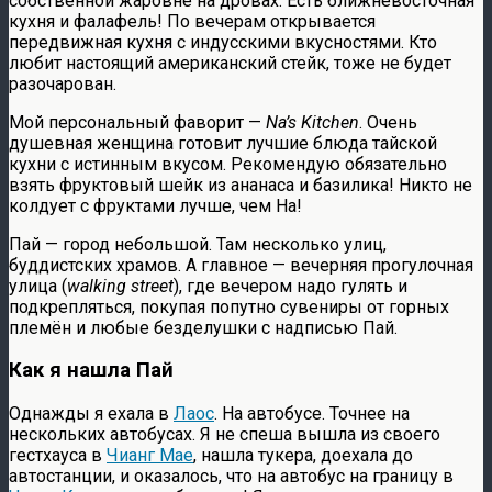
собственной жаровне на дровах. Есть ближневосточная
кухня и фалафель! По вечерам открывается
передвижная кухня с индусскими вкусностями. Кто
любит настоящий американский стейк, тоже не будет
разочарован.
Мой персональный фаворит —
Na’s Kitchen
. Очень
душевная женщина готовит лучшие блюда тайской
кухни с истинным вкусом. Рекомендую обязательно
взять фруктовый шейк из ананаса и базилика! Никто не
колдует с фруктами лучше, чем На!
Пай — город небольшой. Там несколько улиц,
буддистских храмов. А главное — вечерняя прогулочная
улица (
walking street
), где вечером надо гулять и
подкрепляться, покупая попутно сувениры от горных
племён и любые безделушки с надписью Пай.
Как я нашла Пай
Однажды я ехала в
Лаос
. На автобусе. Точнее на
нескольких автобусах. Я не спеша вышла из своего
гестхауса в
Чианг Мае
, нашла тукера, доехала до
автостанции, и оказалось, что на автобус на границу в