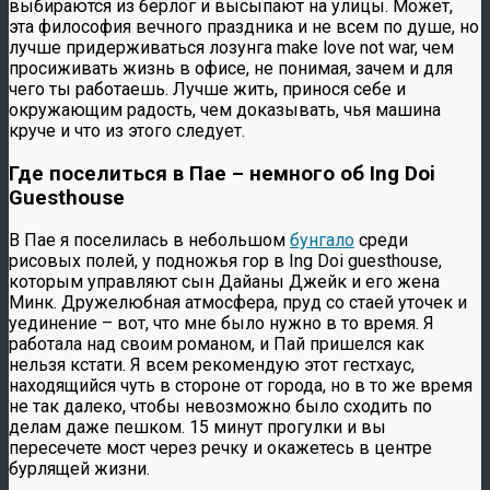
выбираются из берлог и высыпают на улицы. Может,
эта философия вечного праздника и не всем по душе, но
лучше придерживаться лозунга make love not war, чем
просиживать жизнь в офисе, не понимая, зачем и для
чего ты работаешь. Лучше жить, принося себе и
окружающим радость, чем доказывать, чья машина
круче и что из этого следует.
Где поселиться в Пае – немного об Ing Doi
Guesthouse
В Пае я поселилась в небольшом
бунгало
среди
рисовых полей, у подножья гор в Ing Doi guesthouse,
которым управляют сын Дайаны Джейк и его жена
Минк. Дружелюбная атмосфера, пруд со стаей уточек и
уединение – вот, что мне было нужно в то время. Я
работала над своим романом, и Пай пришелся как
нельзя кстати. Я всем рекомендую этот гестхаус,
находящийся чуть в стороне от города, но в то же время
не так далеко, чтобы невозможно было сходить по
делам даже пешком. 15 минут прогулки и вы
пересечете мост через речку и окажетесь в центре
бурлящей жизни.