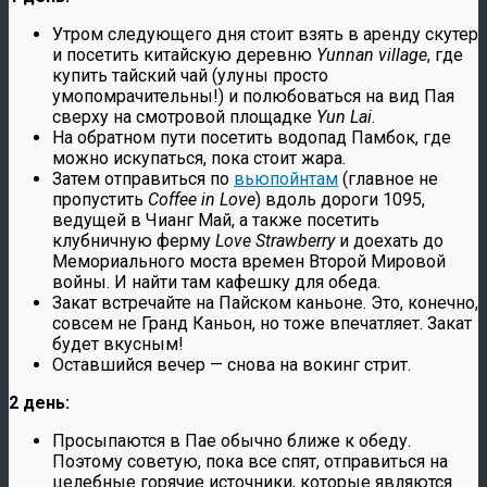
Утром следующего дня стоит взять в аренду скутер
и посетить китайскую деревню
Yunnan village
, где
купить тайский чай (улуны просто
умопомрачительны!) и полюбоваться на вид Пая
сверху на смотровой площадке
Yun Lai
.
На обратном пути посетить водопад Памбок, где
можно искупаться, пока стоит жара.
Затем отправиться по
вьюпойнтам
(главное не
пропустить
Coffee in Love
) вдоль дороги 1095,
ведущей в Чианг Май, а также посетить
клубничную ферму
Love Strawberry
и доехать до
Мемориального моста времен Второй Мировой
войны. И найти там кафешку для обеда.
Закат встречайте на Пайском каньоне. Это, конечно,
совсем не Гранд Каньон, но тоже впечатляет. Закат
будет вкусным!
Оставшийся вечер — снова на вокинг стрит.
2 день:
Просыпаются в Пае обычно ближе к обеду.
Поэтому советую, пока все спят, отправиться на
целебные горячие источники, которые являются