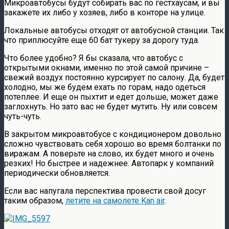
Микроавтобусы будут собирать вас по гестхаусам, и вы
закажете их либо у хозяев, либо в конторе на улице.
Локальные автобусы отходят от автобусной станции. Так
что приплюсуйте еще 60 бат тукеру за дорогу туда.
Что более удобно? Я бы сказала, что автобус с
открытыми окнами, именно по этой самой причине –
свежий воздух постоянно курсирует по салону. Да, будет
холодно, мы же будем ехать по горам, надо одеться
потеплее. И еще он пыхтит и едет дольше, может даже
заглохнуть. Но зато вас не будет мутить. Ну или совсем
чуть-чуть.
В закрытом микроавтобусе с кондиционером довольно
сложно чувствовать себя хорошо во время болтанки по
виражам. А поверьте на слово, их будет много и очень
резких! Но быстрее и надежнее. Автопарк у компаний
периодически обновляется.
Если вас напугала перспектива провести свой досуг
таким образом,
летите на самолете Kan air
.