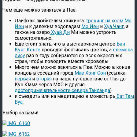
Чем еще можно заняться в Пае:
Лайфхак любителям хайкинга:
трекинг на холм Мэ
Йен
и к далеким водопадам
Мэ Йен
и
Хуа Чанг
, а
также на озеро
Хуай Ди
Ми можно устроить
самостоятельно.
Еще стоит знать, что в выставочном центре
Бан
Кунг Кенге
проводят фестиваль цветов, а
племена
лису
раз в году собираются со всех окрестных
стран, чтобы поводить вместе хороводы.
Много чем можно заняться в Пае. Можно в конце
концов в соседний город
Мае Хонг Сон
(ссылка
первая
и
вторая
на наше путешествие от Пая до
Кун Юама через МХС и другие
достопримечательности севера Таиланда
)
и съездить или на медитацию в монастырь
Ват Там
Вуа
.
Выбор за вами!