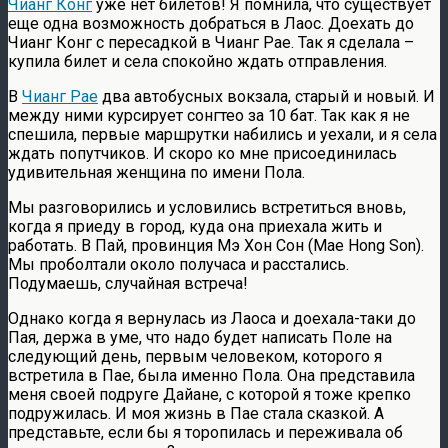
Чианг Конг
уже нет билетов! Я помнила, что существует
еще одна возможность добраться в Лаос. Доехать до
Чианг Конг с пересадкой в Чианг Рае. Так я сделала –
купила билет и села спокойно ждать отправления.
В
Чианг Рае
два автобусных вокзала, старый и новый. И
между ними курсирует сонгтео за 10 бат. Так как я не
спешила, первые маршрутки набились и уехали, и я села
ждать попутчиков. И скоро ко мне присоединилась
удивительная женщина по имени Пола.
Мы разговорились и условились встретиться вновь,
когда я приеду в город, куда она приехала жить и
работать. В Пай, провинция Мэ Хон Сон (Mae Hong Son).
Мы проболтали около получаса и расстались.
Подумаешь, случайная встреча!
Однако когда я вернулась из Лаоса и доехала-таки до
Пая, держа в уме, что надо будет написать Поле на
следующий день, первым человеком, которого я
встретила в Пае, была именно Пола. Она представила
меня своей подруге Дайане, с которой я тоже крепко
подружилась. И моя жизнь в Пае стала сказкой. А
представьте, если бы я торопилась и переживала об