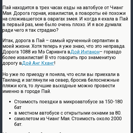
Пай находится в трех часах езды на автобусе от Чианг
Мая. Дорога горная, извилистая, а повороты её похожи
на сложившегося в оврагах змея. И когда я ехала в Пай
в первый раз, мне было очень плохо. И я все думала:
ради чего я так страдаю?
Итак, дорога в Пай – самый крученный серпантин в
моей жизни. Хотя теперь я уже знаю, что это неправда.
Дорога 1088 из Мэ Сарианга в
Дой Интанон
– гораздо
более извилистая! В что говорить про знаменитую
дорогу в
Дой Анг Кханг
!
.
Но уже по приезду я поняла, что если вы приехали в
Таиланд и заглянули на север, бросив белоснежные
пляжи юга, то лучшие выходные можно провести
именно в городе Пай.
Стоимость поездки в микроавтобусе за 150-180
бат
в местном автобусе с открытыми окнами за 80.
самолетом из Чианг Мая. Стоимость около 2000
бат.