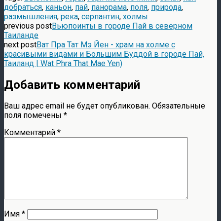
добраться
,
каньон
,
пай
,
панорама
,
поля
,
природа
,
размышления
,
река
,
серпантин
,
холмы
previous post
Вьюпоинты в городе Пай в северном
Таиланде
next post
Ват Пра Тат Мэ Йен - храм на холме с
красивыми видами и Большим Буддой в городе Пай,
Таиланд | Wat Phra That Mae Yen)
Добавить комментарий
Ваш адрес email не будет опубликован.
Обязательные
поля помечены
*
Комментарий
*
Имя
*