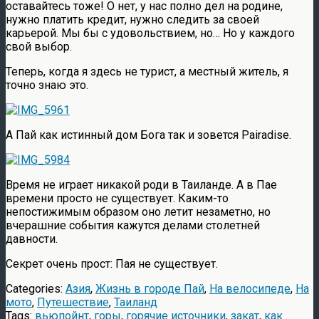
оставайтесь тоже! О нет, у нас полно дел на родине,
нужно платить кредит, нужно следить за своей
карьерой. Мы бы с удовольствием, но… Но у каждого
свой выбор.
Теперь, когда я здесь не турист, а местный житель, я
точно знаю это.
А Пай как истинный дом Бога так и зовется Pairadise.
Время не играет никакой роди в Таиланде. А в Пае
времени просто не существует. Каким-то
непостижимым образом оно летит незаметно, но
вчерашние события кажутся делами столетней
давности.
Секрет очень прост: Пая не существует.
Categories:
Азия
,
Жизнь в городе Пай
,
На велосипеде
,
На
мото
,
Путешествие
,
Таиланд
Tags:
вьюпойнт
,
горы
,
горячие источники
,
закат
,
как