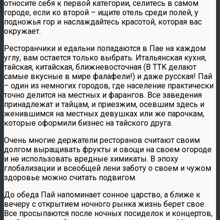
относите себя к первой категории, селитесь в самом
городе, если ко второй – ищите отель среди полей, у
подножья гор и наслаждайтесь красотой, которая вас
окружает.
Ресторанчики и едальни попадаются в Пае на каждом
углу, вам остается только выбрать. Итальянская кухня,
тайская, китайская, ближневосточная (В TTK делают
самые вкусные в мире фалафели!) и даже русская! Пай
– один из немногих городов, где население практически
точно делится на местных и фарангов. Все заведения
принадлежат и тайцам, и приезжим, осевшим здесь и
женившимся на местных девушках или же парочкам,
которые оформили бизнес на тайского друга.
Очень многие держатели ресторанов считают своим
долгом выращивать фрукты и овощи на своем огороде
и не использовать вредные химикаты. В эпоху
глобализации и всеобщей лени заботу о своем и чужом
здоровье можно считать подвигом.
До обеда Пай напоминает сонное царство, а ближе к
вечеру с открытием ночного рынка жизнь берет свое.
Все просыпаются после ночных посиделок и концертов,