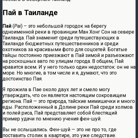
Пай в Таиланде
Пай
(
Pai
) – это небольшой городок на берегу
одноименной реки в провинции Ман Хонг Сон на севере
Таиланда. Пай знаменит среди путешествующих в
Таиланде бюджетных путешественников и среди
охотников за красивыми фото для соцсетей. Богатые
тайцы постоянно приезжают в Пай зимой и разъезжают
на роскошных авто по улицам города. В общем, Пай
нравится всем. И у него только один недостаток: он не на
море. Но многие, в том числе и я, думают, что это
достоинство Пая.
Я прожила в Пае около двух лет и смело могу
утверждать, что он является настоящим сокровищем
региона. Пай — это природа, тайские мимишечки и много
еды. Расположенный в Долине реки Пай среди холмов
и полей риса, Пай представляет собой блестящий
пример удачи по мнению учения фен-шуй.
Вы не ослышались. Фен-шуй — это не про то, где
поставить столик в квартире, это уже следствие.