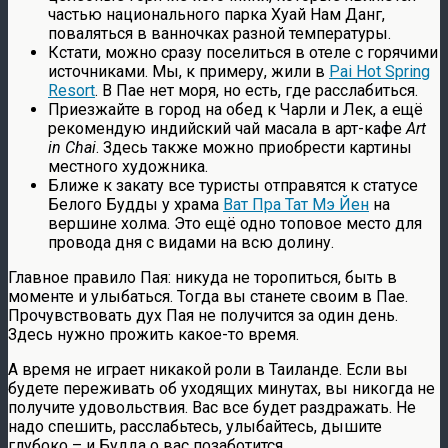
частью национального парка Хуай Нам Данг,
поваляться в ванночках разной температуры.
Кстати, можно сразу поселиться в отеле с горячими
источниками. Мы, к примеру, жили в
Pai Hot Spring
Resort
. В Пае нет моря, но есть, где расслабиться.
Приезжайте в город на обед к Чарли и Лек, а ещё
рекомендую индийский чай масала в арт-кафе
Art
in Chai
. Здесь также можно приобрести картины
местного художника.
Ближе к закату все туристы отправятся к статусе
Белого Будды у храма
Ват Пра Тат Мэ Йен
на
вершине холма. Это ещё одно топовое место для
провода дня с видами на всю долину.
Главное правило Пая: никуда не торопиться, быть в
моменте и улыбаться. Тогда вы станете своим в Пае.
Прочувствовать дух Пая не получится за один день.
Здесь нужно прожить какое-то время.
А время не играет никакой роли в Таиланде. Если вы
будете переживать об уходящих минутах, вы никогда не
получите удовольствия. Вас все будет раздражать. Не
надо спешить, расслабьтесь, улыбайтесь, дышите
глубоко – и Будда о вас позаботится.