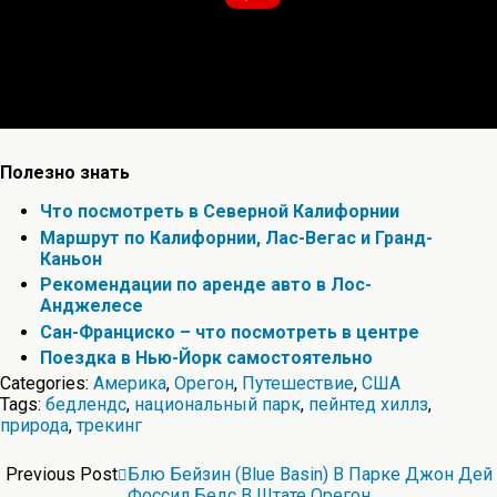
Полезно знать
Что посмотреть в Северной Калифорнии
Маршрут по Калифорнии, Лас-Вегас и Гранд-
Каньон
Рекомендации по аренде авто в Лос-
Анджелесе
Сан-Франциско – что посмотреть в центре
Поездка в Нью-Йорк самостоятельно
Categories:
Америка
,
Орегон
,
Путешествие
,
США
Tags:
бедлендс
,
национальный парк
,
пейнтед хиллз
,
природа
,
трекинг
Previous Post
Блю Бейзин (Blue Basin) В Парке Джон Дей
Фоссил Бедс В Штате Орегон