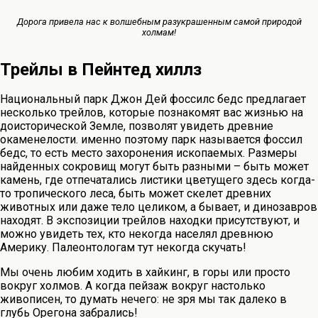
Дорога привела нас к волшебным разукрашенным самой природой
холмам!
Трейлы в Пейнтед хиллз
Национальный парк Джон Дей фоссилс бедс предлагает
несколько трейлов, которые познакомят вас жизнью на
доисторической Земле, позволят увидеть древние
окаменелости. именно поэтому парк называется фоссил
бедс, то есть место захоронения ископаемых. Размеры
найденных сокровищ могут быть разными – быть может
камень, где отпечатались листики цветущего здесь когда-
то тропического леса, быть может скелет древних
животных или даже тело целиком, а бывает, и динозавров
находят. В экспозиции трейлов находки присутствуют, и
можно увидеть тех, кто некогда населял древнюю
Америку. Палеонтологам тут некогда скучать!
Мы очень любим ходить в хайкинг, в горы или просто
вокруг холмов. А когда пейзаж вокруг настолько
живописен, то думать нечего: не зря мы так далеко в
глубь Орегона забрались!