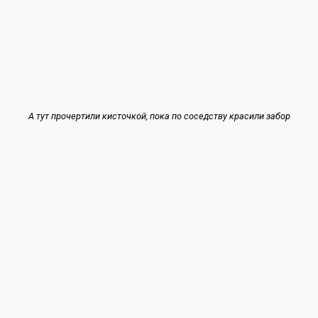
А тут прочертили кисточкой, пока по соседству красили забор