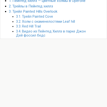
Пейнтед хиллз — цветные холмы в Орегоне
Трейлы в Пейнтед хиллз
Трейл Painted Hills Overlook
Трейл Painted Cove
Холм с окаменелостями Leaf hill
Red Hill Trail
Видео из Пейнтед Хиллз в парке Джон
Дей фоссил бедс