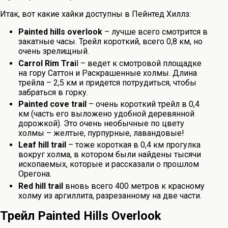
Итак, вот какие хайки доступны в Пейнтед Хиллз:
Painted hills overlook
– лучше всего смотрится в
закатные часы. Трейл короткий, всего 0,8 км, но
очень зрелищный.
Carrol Rim Trai
l – ведет к смотровой площадке
на гору Саттон и Раскрашенные холмы. Длина
трейла – 2,5 км и придется потрудиться, чтобы
забраться в горку.
Painted cove trail
– очень короткий трейл в 0,4
км (часть его выложено удобной деревянной
дорожкой). Это очень необычные по цвету
холмы – желтые, пурпурные, лавандовые!
Leaf hill trail
– тоже короткая в 0,4 км прогулка
вокруг холма, в котором были найдены тысячи
ископаемых, которые и рассказали о прошлом
Орегона.
Red hill trail
вновь всего 400 метров к красному
холму из аргиллита, разрезанному на две части.
Трейл Painted Hills Overlook