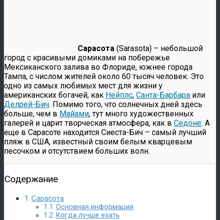
Сарасота
(Sarasota) – небольшой
город с красивыми домиками на побережье
Мексиканского залива во Флориде, южнее города
Тампа, с числом жителей около 60 тысяч человек. Это
одно из самых любимых мест для жизни у
американских богачей, как
Нейплс
,
Санта-Барбара
или
Делрей-Бич
. Помимо того, что солнечных дней здесь
больше, чем в
Майами
, тут много художественных
галерей и царит творческая атмосфера, как в
Седоне
. А
еще в Сарасоте находится Сиеста-Бич – самый лучший
пляж в США, известный своим белым кварцевым
песочком и отсутствием больших волн.
Содержание
Сарасота
Основная информация
Когда лучше ехать