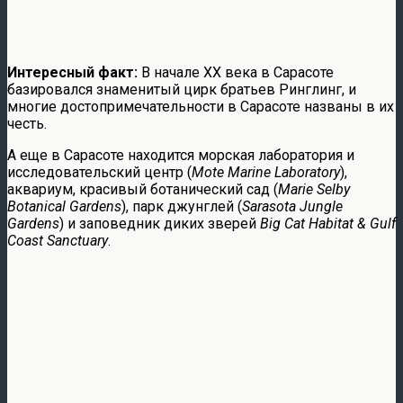
Интересный факт:
В начале XX века в Сарасоте
базировался знаменитый цирк братьев Ринглинг, и
многие достопримечательности в Сарасоте названы в их
честь.
А еще в Сарасоте находится морская лаборатория и
исследовательский центр (
Mote Marine Laboratory
),
аквариум, красивый ботанический сад (
Marie Selby
Botanical Gardens
), парк джунглей (
Sarasota Jungle
Gardens
) и заповедник диких зверей
Big Cat Habitat & Gulf
Coast Sanctuary
.