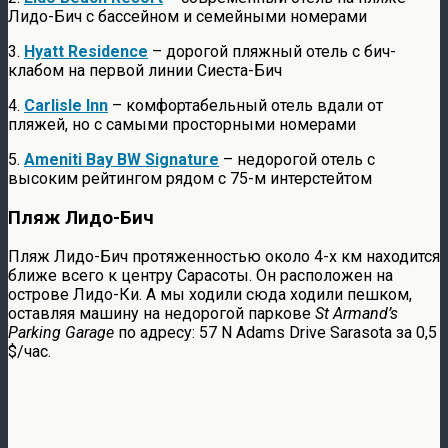
2.
Lido Beach Resort
– современный отель на пляже
Лидо-Бич с бассейном и семейными номерами
3.
Hyatt Residence
– дорогой пляжный отель с бич-
клабом на первой линии Сиеста-Бич
4.
Carlisle Inn
– комфортабельный отель вдали от
пляжей, но с самыми просторными номерами
5.
Ameniti Bay BW Signature
– недорогой отель с
высоким рейтингом рядом с 75-м интерстейтом
Пляж Лидо-Бич
Пляж Лидо-Бич протяженностью около 4-х км находится
ближе всего к центру Сарасоты. Он расположен на
острове Лидо-Ки. А мы ходили сюда ходили пешком,
оставляя машину на недорогой паркове
St Armand’s
Parking Garage
по адресу: 57 N Adams Drive Sarasota за 0,5
$/час.