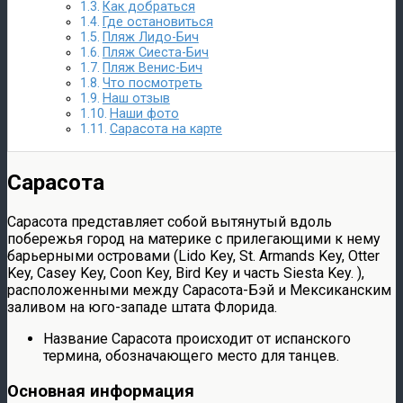
Как добраться
Где остановиться
Пляж Лидо-Бич
Пляж Сиеста-Бич
Пляж Венис-Бич
Что посмотреть
Наш отзыв
Наши фото
Сарасота на карте
Сарасота
Сарасота представляет собой вытянутый вдоль
побережья город на материке с прилегающими к нему
барьерными островами (Lido Key, St. Armands Key, Otter
Key, Casey Key, Coon Key, Bird Key и часть Siesta Key. ),
расположенными между Сарасота-Бэй и Мексиканским
заливом на юго-западе штата Флорида.
Название Сарасота происходит от испанского
термина, обозначающего место для танцев.
Основная информация